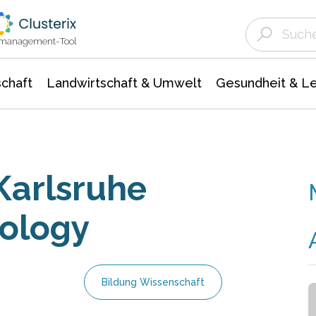
Landwirtschaft & Umwelt
Gesundheit &
Agrar- Forstwissenschaften
Unternehmensmeldungen
Biowissenschafte
Ökologie Umwelt- Naturschutz
ktmanagement-Tool
chaft
Landwirtschaft & Umwelt
Gesundheit & L
 Karlsruhe
nology
Bildung Wissenschaft