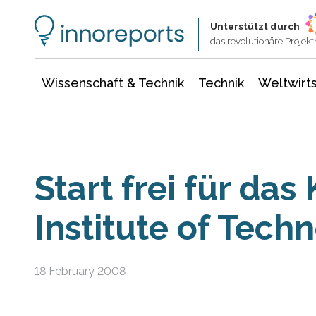
Wissenschaft & Technik
Informationstechnologie
Energie & Elektrotechnik
Unterstützt durch
das revolutionäre Proje
Wissenschaft & Technik
Technik
Weltwirts
Start frei für das
Institute of Tech
18 February 2008