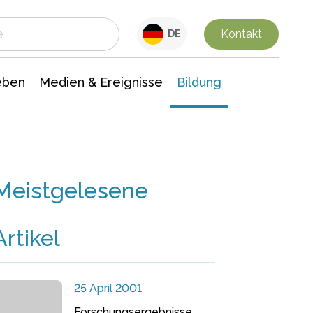
 Leben
Medien & Ereignisse
Interdisziplinäre Forschung
Veranstaltungsnachrichten
n Chemie
Gesellschaftswissenschaften
Kontakt
DE
eben
Medien & Ereignisse
Bildung
Meistgelesene
Artikel
25 April 2001
Forschungsergebnisse