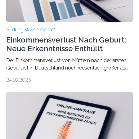
Bildung Wissenschaft
Einkommensverlust Nach Geburt:
Neue Erkenntnisse Enthüllt
Der Einkommensverlust von Müttern nach der ersten
Geburt ist in Deutschland noch wesentlich größer als
bisher angenommen. Mütter verdienen im vierten Jahr
24.10.2025
nach der Geburt durchschnittlich fast 30.000 Euro
weniger als gleichaltrige Frauen noch ohne Kinder – mit
langfristigen Auswirkungen auf Karriere und die spätere
Rente. Bisherige Schätzungen lagen bei rund 20.000
Euro und damit etwa 30 Prozent zu niedrig. Zu diesem
Ergebnis kommt eine neue Studie des ZEW Mannheim
mit der Universität Tilburg. „Werden Frauen unter 30
Jahren erstmals…