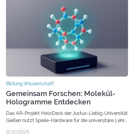
Erfindungen entstehen besonders dann, wenn
Wissenskategorien verschwimmen. Das zeigt neue
Forschung von Gianluca Carnabuci, Professor of
Organizational Behavior an der ESMT Berlin, und
Balázs Kovács, Professor an der Yale School of
Management. Die Forscher kommen zu dem Schluss,
dass Patente…
Bildung Wissenschaft
Gemeinsam Forschen: Molekül-
Hologramme Entdecken
Das AR-Projekt HoloDeck der Justus-Liebig-Universität
Gießen nutzt Spiele-Hardware für die universitäre Lehre
Die vor allem aus Computer- und Handyspielen
15.10.2025