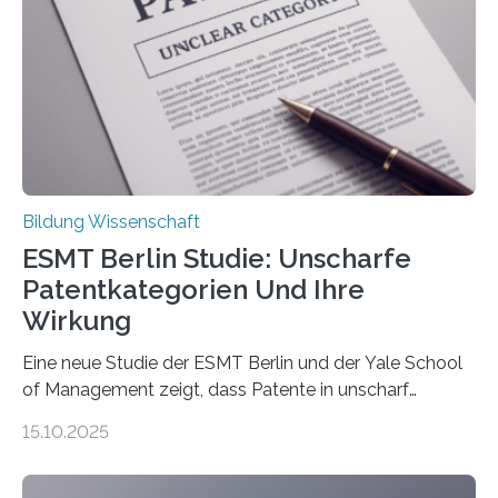
stehen im Mittelpunkt einer aktuellen Studie der
Hochschule Bochum. Im Rahmen des
Promotionsprojekts „BACKCamPAIN“ führt die
Doktorandin Deborah Jost (Hochschule Bochum,
Promotionskolleg NRW) derzeit eine Online-Umfrage
durch. Ziel ist es, herauszufinden,…
Bildung Wissenschaft
ESMT Berlin Studie: Unscharfe
Patentkategorien Und Ihre
Wirkung
Eine neue Studie der ESMT Berlin und der Yale School
of Management zeigt, dass Patente in unscharf
abgegrenzten, sich überlappenden Kategorien deutlich
15.10.2025
häufiger zu bahnbrechenden Innovationen führen und
langfristig größeren wirtschaftlichen Wert schaffen als
solche in klar definierten Bereichen. Bahnbrechende