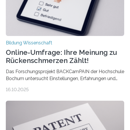
Bildung Wissenschaft
Online-Umfrage: Ihre Meinung zu
Rückenschmerzen Zählt!
Das Forschungsprojekt BACKCamPAIN der Hochschule
Bochum untersucht Einstellungen, Erfahrungen und
Mythen rund um Rückenschmerzen. Rückenschmerzen
16.10.2025
gehören zu den häufigsten gesundheitlichen
Beschwerden in Deutschland. Doch wie Menschen über
Rückenschmerzen denken und welche Erfahrungen sie
damit gemacht haben, kann entscheidend
beeinflussen, wie Schmerzen verlaufen und welche
Therapien wirken. Diese individuellen Überzeugungen