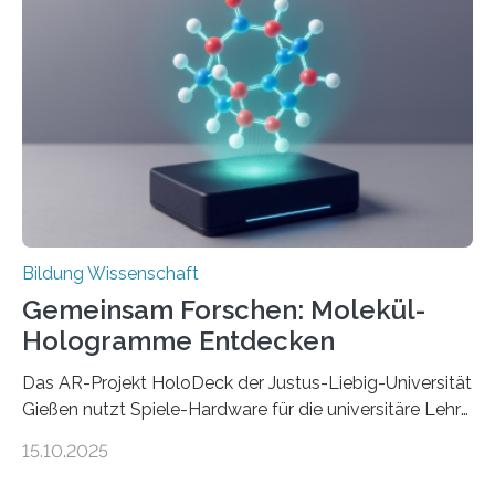
Wissenskategorien verschwimmen. Das zeigt neue
Forschung von Gianluca Carnabuci, Professor of
Organizational Behavior an der ESMT Berlin, und
Balázs Kovács, Professor an der Yale School of
Management. Die Forscher kommen zu dem Schluss,
dass Patente…
Bildung Wissenschaft
Gemeinsam Forschen: Molekül-
Hologramme Entdecken
Das AR-Projekt HoloDeck der Justus-Liebig-Universität
Gießen nutzt Spiele-Hardware für die universitäre Lehre
Die vor allem aus Computer- und Handyspielen
15.10.2025
bekannte Augmented-Reality-Technologie (AR) hält
Einzug in universitäre Lehre: Das an der Justus-Liebig-