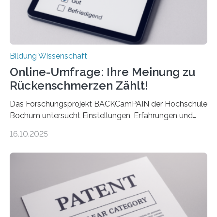
Bildung Wissenschaft
Online-Umfrage: Ihre Meinung zu
Rückenschmerzen Zählt!
Das Forschungsprojekt BACKCamPAIN der Hochschule
Bochum untersucht Einstellungen, Erfahrungen und
Mythen rund um Rückenschmerzen. Rückenschmerzen
16.10.2025
gehören zu den häufigsten gesundheitlichen
Beschwerden in Deutschland. Doch wie Menschen über
Rückenschmerzen denken und welche Erfahrungen sie
damit gemacht haben, kann entscheidend
beeinflussen, wie Schmerzen verlaufen und welche
Therapien wirken. Diese individuellen Überzeugungen
stehen im Mittelpunkt einer aktuellen Studie der