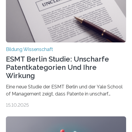
Hochschule Bochum. Im Rahmen des
Promotionsprojekts „BACKCamPAIN“ führt die
Doktorandin Deborah Jost (Hochschule Bochum,
Promotionskolleg NRW) derzeit eine Online-Umfrage
durch. Ziel ist es, herauszufinden,…
Bildung Wissenschaft
ESMT Berlin Studie: Unscharfe
Patentkategorien Und Ihre
Wirkung
Eine neue Studie der ESMT Berlin und der Yale School
of Management zeigt, dass Patente in unscharf
abgegrenzten, sich überlappenden Kategorien deutlich
15.10.2025
häufiger zu bahnbrechenden Innovationen führen und
langfristig größeren wirtschaftlichen Wert schaffen als
solche in klar definierten Bereichen. Bahnbrechende
Erfindungen entstehen besonders dann, wenn