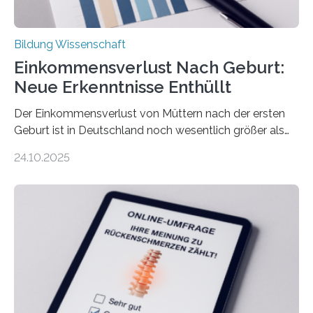
Bildung Wissenschaft
Einkommensverlust Nach Geburt:
Neue Erkenntnisse Enthüllt
Der Einkommensverlust von Müttern nach der ersten
Geburt ist in Deutschland noch wesentlich größer als
bisher angenommen. Mütter verdienen im vierten Jahr
24.10.2025
nach der Geburt durchschnittlich fast 30.000 Euro
weniger als gleichaltrige Frauen noch ohne Kinder – mit
langfristigen Auswirkungen auf Karriere und die spätere
Rente. Bisherige Schätzungen lagen bei rund 20.000
Euro und damit etwa 30 Prozent zu niedrig. Zu diesem
Ergebnis kommt eine neue Studie des ZEW Mannheim
mit der Universität Tilburg. „Werden Frauen unter 30
Jahren erstmals…