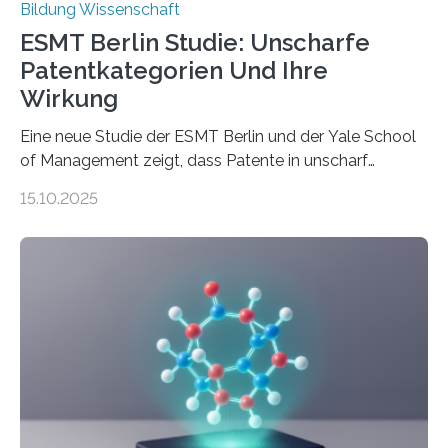
Bildung Wissenschaft
ESMT Berlin Studie: Unscharfe
Patentkategorien Und Ihre
Wirkung
Eine neue Studie der ESMT Berlin und der Yale School
of Management zeigt, dass Patente in unscharf
abgegrenzten, sich überlappenden Kategorien deutlich
15.10.2025
häufiger zu bahnbrechenden Innovationen führen und
langfristig größeren wirtschaftlichen Wert schaffen als
solche in klar definierten Bereichen. Bahnbrechende
Erfindungen entstehen besonders dann, wenn
Wissenskategorien verschwimmen. Das zeigt neue
Forschung von Gianluca Carnabuci, Professor of
Organizational Behavior an der ESMT Berlin, und
Balázs Kovács, Professor an der Yale School of
Management. Die Forscher kommen zu dem Schluss,
dass Patente…