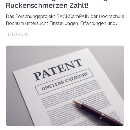
Rückenschmerzen Zählt!
Das Forschungsprojekt BACKCamPAIN der Hochschule
Bochum untersucht Einstellungen, Erfahrungen und
Mythen rund um Rückenschmerzen. Rückenschmerzen
16.10.2025
gehören zu den häufigsten gesundheitlichen
Beschwerden in Deutschland. Doch wie Menschen über
Rückenschmerzen denken und welche Erfahrungen sie
damit gemacht haben, kann entscheidend
beeinflussen, wie Schmerzen verlaufen und welche
Therapien wirken. Diese individuellen Überzeugungen
stehen im Mittelpunkt einer aktuellen Studie der
Hochschule Bochum. Im Rahmen des
Promotionsprojekts „BACKCamPAIN“ führt die
Doktorandin Deborah Jost (Hochschule Bochum,
Promotionskolleg NRW) derzeit eine Online-Umfrage
durch. Ziel ist es, herauszufinden,…