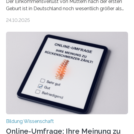
Der Einkommensverlust von Müttern nach der ersten
Geburt ist in Deutschland noch wesentlich größer als
bisher angenommen. Mütter verdienen im vierten Jahr
24.10.2025
nach der Geburt durchschnittlich fast 30.000 Euro
weniger als gleichaltrige Frauen noch ohne Kinder – mit
langfristigen Auswirkungen auf Karriere und die spätere
Rente. Bisherige Schätzungen lagen bei rund 20.000
Euro und damit etwa 30 Prozent zu niedrig. Zu diesem
Ergebnis kommt eine neue Studie des ZEW Mannheim
mit der Universität Tilburg. „Werden Frauen unter 30
Jahren erstmals…
Bildung Wissenschaft
Online-Umfrage: Ihre Meinung zu