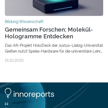
Bildung Wissenschaft
Gemeinsam Forschen: Molekül-
Hologramme Entdecken
Das AR-Projekt HoloDeck der Justus-Liebig-Universität
Gießen nutzt Spiele-Hardware für die universitäre Lehre
Die vor allem aus Computer- und Handyspielen
15.10.2025
bekannte Augmented-Reality-Technologie (AR) hält
Einzug in universitäre Lehre: Das an der Justus-Liebig-
Universität Gießen geförderte Projekt „HoloDeck:
Molekulare Hologramme in der Lehre“ ermöglicht es,
komplexe molekulare Zusammenhänge sichtbar zu
machen. Mehrere Personen können dabei gemeinsam
auf einer speziellen faltbaren Arbeitsoberfläche ein
computererzeugtes, für alle Teilnehmer aus der jeweils