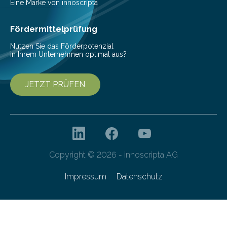
individuellen Perspektive sichtbares 3D-Hologramm
Eine Marke von innoscripta
betrachten. In diesem Wintersemester erhalten
interessierte Studierende bei zwei Terminen…
Fördermittelprüfung
Nutzen Sie das Förderpotenzial
in Ihrem Unternehmen optimal aus?
JETZT PRÜFEN
Copyright © 2026 - innoscripta AG
Impressum
Datenschutz