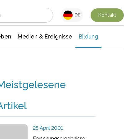
 Leben
Medien & Ereignisse
Interdisziplinäre Forschung
Veranstaltungsnachrichten
n Chemie
Gesellschaftswissenschaften
Kontakt
DE
eben
Medien & Ereignisse
Bildung
Meistgelesene
Artikel
25 April 2001
Forschungsergebnisse