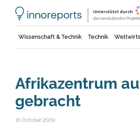
Wissenschaft & Technik
Informationstechnologie
Energie & Elektrotechnik
Unterstützt durch
das revolutionäre Proje
Wissenschaft & Technik
Technik
Weltwirts
Afrikazentrum a
gebracht
16 October 2009