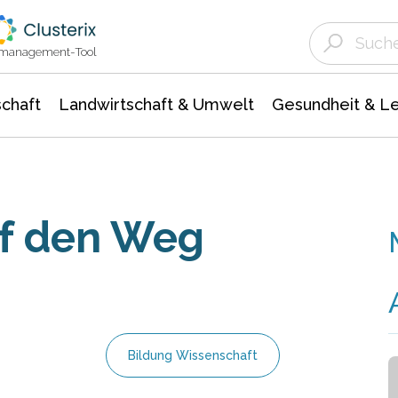
Landwirtschaft & Umwelt
Gesundheit &
Agrar- Forstwissenschaften
Unternehmensmeldungen
Biowissenschafte
Ökologie Umwelt- Naturschutz
ktmanagement-Tool
chaft
Landwirtschaft & Umwelt
Gesundheit & L
uf den Weg
Bildung Wissenschaft