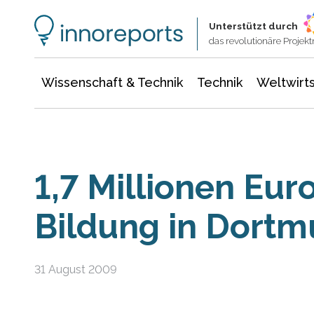
Wissenschaft & Technik
Informationstechnologie
Energie & Elektrotechnik
Unterstützt durch
das revolutionäre Proje
Wissenschaft & Technik
Technik
Weltwirts
1,7 Millionen Euro
Bildung in Dort
31 August 2009