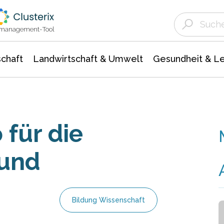
Landwirtschaft & Umwelt
Gesundheit &
Agrar- Forstwissenschaften
Unternehmensmeldungen
Biowissenschafte
Ökologie Umwelt- Naturschutz
ktmanagement-Tool
chaft
Landwirtschaft & Umwelt
Gesundheit & L
 für die
mund
Bildung Wissenschaft