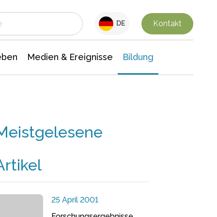
 Leben
Medien & Ereignisse
Interdisziplinäre Forschung
Veranstaltungsnachrichten
n Chemie
Gesellschaftswissenschaften
Kontakt
DE
eben
Medien & Ereignisse
Bildung
Meistgelesene
Artikel
25 April 2001
Forschungsergebnisse