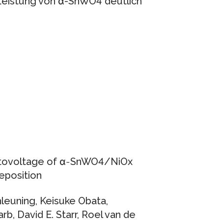
 Leistung von α-SnWO4 deutlich
hotovoltage of α‐SnWO4/NiOx
eposition
hleuning, Keisuke Obata,
b, David E. Starr, Roel van de