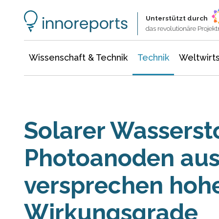
Wissenschaft & Technik
Informationstechnologie
Energie & Elektrotechnik
Unterstützt durch
das revolutionäre Proje
Wissenschaft & Technik
Technik
Weltwirts
Solarer Wassersto
Photoanoden au
versprechen hoh
Wirkungsgrade