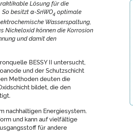
raktikable Lösung für die
. So besitzt α-SnWO
optimale
4
elektrochemische Wasserspaltung,
us Nickeloxid können die Korrosion
annung und damit den
onquelle BESSY II untersucht,
toanode und der Schutzschicht
chen Methoden deuten die
xidschicht bildet, die den
igt.
nem nachhaltigen Energiesystem.
orm und kann auf vielfältige
Ausgangsstoff für andere