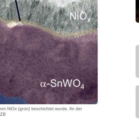
nm NiOx (grün) beschichtet wurde. An der
HZB