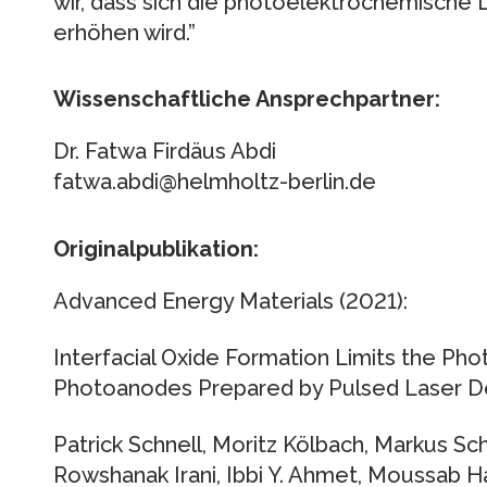
wir, dass sich die photoelektrochemische
erhöhen wird.”
Wissenschaftliche Ansprechpartner:
Dr. Fatwa Firdäus Abdi
fatwa.abdi@helmholtz-berlin.de
Originalpublikation:
Advanced Energy Materials (2021):
Interfacial Oxide Formation Limits the P
Photoanodes Prepared by Pulsed Laser D
Patrick Schnell, Moritz Kölbach, Markus Sc
Rowshanak Irani, Ibbi Y. Ahmet, Moussab Har