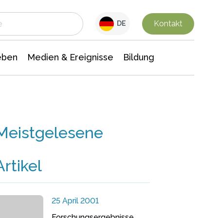
 Leben
Medien & Ereignisse
Interdisziplinäre Forschung
Veranstaltungsnachrichten
n Chemie
Gesellschaftswissenschaften
Kontakt
DE
eben
Medien & Ereignisse
Bildung
Meistgelesene
Artikel
25 April 2001
Forschungsergebnisse