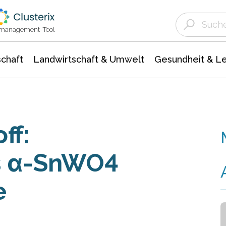
Landwirtschaft & Umwelt
Gesundheit &
Agrar- Forstwissenschaften
Unternehmensmeldungen
Biowissenschafte
Ökologie Umwelt- Naturschutz
ktmanagement-Tool
chaft
Landwirtschaft & Umwelt
Gesundheit & L
ff:
s α-SnWO4
e