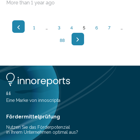
More than 1 year ago
Zukünfte. Dabei…
1
…
3
4
5
6
7
…
88
Eine Marke von innoscripta
Fördermittelprüfung
Nutzen Sie das Förderpotenzial
in Ihrem Unternehmen optimal aus?