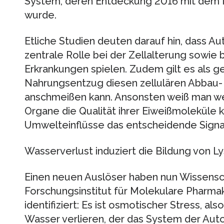
System, deren Entdeckung 2016 mit dem N
wurde.
Etliche Studien deuten darauf hin, dass 
zentrale Rolle bei der Zellalterung sowie
Erkrankungen spielen. Zudem gilt es als ge
Nahrungsentzug diesen zellulären Abbau-
anschmeißen kann. Ansonsten weiß man wen
Organe die Qualität ihrer Eiweißmoleküle 
Umwelteinflüsse das entscheidende Sign
Wasserverlust induziert die Bildung von
Einen neuen Auslöser haben nun Wissensch
Forschungsinstitut für Molekulare Pharmak
identifiziert: Es ist osmotischer Stress, al
Wasser verlieren, der das System der Au