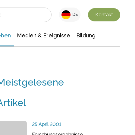
 Leben
Medien & Ereignisse
Interdisziplinäre Forschung
Veranstaltungsnachrichten
n Chemie
Gesellschaftswissenschaften
Kontakt
DE
eben
Medien & Ereignisse
Bildung
Meistgelesene
Artikel
25 April 2001
Forschungsergebnisse