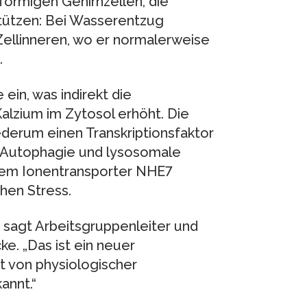
förmigen Gehirnzellen, die
stützen: Bei Wasserentzug
ellinneren, wo er normalerweise
.
ein, was indirekt die
alzium im Zytosol erhöht. Die
ederum einen Transkriptionsfaktor
h Autophagie und lysosomale
 dem Ionentransporter NHE7
hen Stress.
 sagt Arbeitsgruppenleiter und
ke. „Das ist ein neuer
t von physiologischer
annt.“