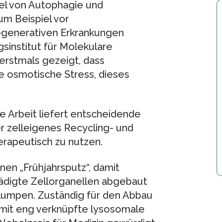
iel von Autophagie und
um Beispiel vor
egenerativen Erkrankungen
sinstitut für Molekulare
 erstmals gezeigt, dass
e osmotische Stress, dieses
rte Arbeit liefert entscheidende
 zelleigenes Recycling- und
rapeutisch zu nutzen.
nen „Frühjahrsputz“, damit
ädigte Zellorganellen abgebaut
lumpen. Zuständig für den Abbau
amit eng verknüpfte lysosomale