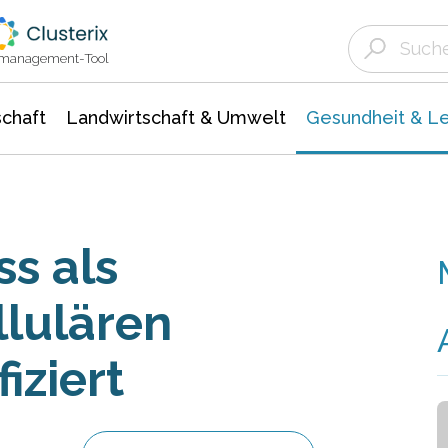
Landwirtschaft & Umwelt
Gesundheit &
Agrar- Forstwissenschaften
Biowissenschafte
Unternehmensmeldungen
Ökologie Umwelt- Naturschutz
ktmanagement-Tool
chaft
Landwirtschaft & Umwelt
Gesundheit & L
ss als
llulären
iziert