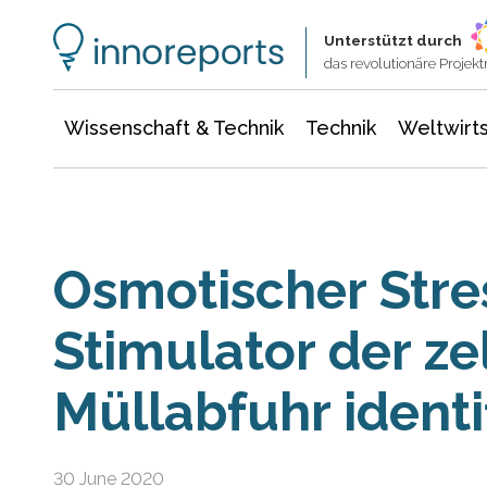
Wissenschaft & Technik
Informationstechnologie
Energie & Elektrotechnik
Unterstützt durch
das revolutionäre Proje
Wissenschaft & Technik
Technik
Weltwirts
Osmotischer Stre
Stimulator der ze
Müllabfuhr identif
30 June 2020