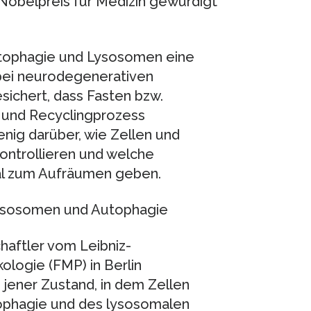
obelpreis für Medizin gewürdigt
Autophagie und Lysosomen eine
 bei neurodegenerativen
sichert, dass Fasten bzw.
 und Recyclingprozess
ig darüber, wie Zellen und
kontrollieren und welche
al zum Aufräumen geben.
 Lysosomen und Autophagie
aftler vom Leibniz-
ologie (FMP) in Berlin
so jener Zustand, in dem Zellen
tophagie und des lysosomalen