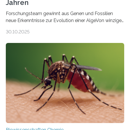
Jahren
Forschungsteam gewinnt aus Genen und Fossilien
neue Erkenntnisse zur Evolution einer AlgeVon winzigen
Moosen über filigrane Farne bis zu riesigen Bäumen –
30.10.2025
Landpflanzen zählen zu den komplexesten
fotosynthetischen Organismen der Erde. Ihre
Geschichte beginnt jedoch eher unscheinbar: bei
Grünalgen, die vor Hunderten von Millionen Jahren
lebten. Unter den Vorfahren sticht eine Gruppe heraus,
die noch heute in der Natur vorkommt: die
Süßwasseralge Coleochaetophyceae. Einige Arten
dieser Gruppe bilden aus Zellfäden dichte Geflechte
mit scheibenförmiger Gestalt. Was auffällig ist: Die
nächsten…
Biowissenschaften Chemie