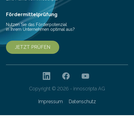
Ernährung zu sichern. Ohne sie besteht die weltweite
Gefahr erheblicher…
Fördermittelprüfung
Nutzen Sie das Förderpotenzial
in Ihrem Unternehmen optimal aus?
JETZT PRÜFEN
Copyright © 2026 - innoscripta AG
Impressum
Datenschutz