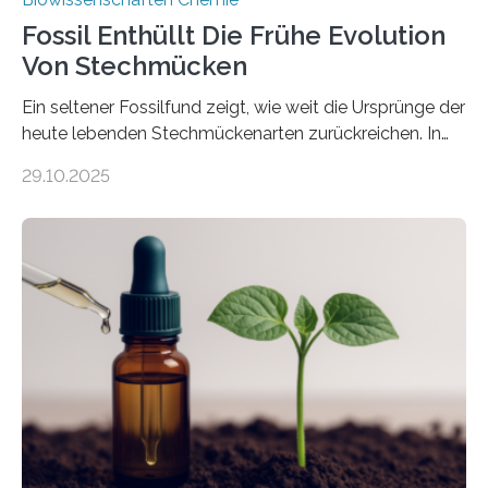
Fossil Enthüllt Die Frühe Evolution
Von Stechmücken
Ein seltener Fossilfund zeigt, wie weit die Ursprünge der
heute lebenden Stechmückenarten zurückreichen. In
99 Millionen Jahre altem Bernstein entdeckten LMU-
29.10.2025
Forschende die bisher älteste bekannte Stechmücken-
Larve. Das kreidezeitliche Fossil stammt aus der
Region Kachin in Myanmar und hat sich in
ausgezeichnetem Zustand erhalten. Es konnte als neue
Art einer neuen Gattung beschrieben werden und trägt
nun den Namen Cretosabethes primaevus. Dieser erste
fossile Nachweis einer Stechmückenlarve in Bernstein
stellt gleichzeitig den ersten Fossilfund einer
Mückenlarve aus dem Mesozoikum dar, denn…