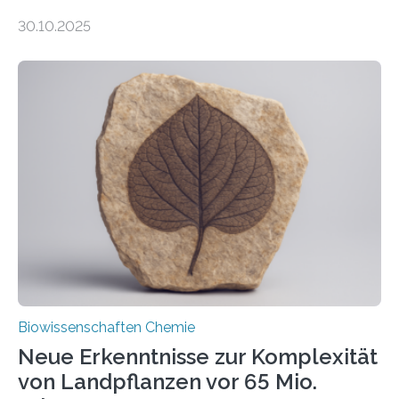
Entgiftung von Zellen spielen. Damit sie ihre Aufgaben
30.10.2025
erfüllen können, müssen zahlreiche Enzyme präzise in
ihr Inneres transportiert werden. Ein Forschungsteam
der Ruhr-Universität Bochum um Prof. Dr. Ralf Erdmann
und Dr. Ismaila Francis Yusuf hat nun einen bislang
unbekannten Qualitätskontrollmechanismus des
peroxisomalen Proteintransports in der Bäckerhefe
Saccharomyces cerevisiae entdeckt, der für die
Funktionsfähigkeit der Organellen entscheidend ist. Die
Studie wurde am 28. Oktober 2025 in der
Fachzeitschrift…
Biowissenschaften Chemie
Neue Erkenntnisse zur Komplexität
von Landpflanzen vor 65 Mio.