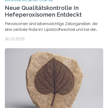
Neue Qualitätskontrolle In
Hefeperoxisomen Entdeckt
Peroxisomen sind lebenswichtige Zellorganellen, die
eine zentrale Rolle im Lipidstoffwechsel und bei der
Entgiftung von Zellen spielen. Damit sie ihre Aufgaben
30.10.2025
erfüllen können, müssen zahlreiche Enzyme präzise in
ihr Inneres transportiert werden. Ein Forschungsteam
der Ruhr-Universität Bochum um Prof. Dr. Ralf Erdmann
und Dr. Ismaila Francis Yusuf hat nun einen bislang
unbekannten Qualitätskontrollmechanismus des
peroxisomalen Proteintransports in der Bäckerhefe
Saccharomyces cerevisiae entdeckt, der für die
Funktionsfähigkeit der Organellen entscheidend ist. Die
Studie wurde am 28. Oktober 2025 in der
Fachzeitschrift…