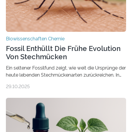
nächsten…
Biowissenschaften Chemie
Fossil Enthüllt Die Frühe Evolution
Von Stechmücken
Ein seltener Fossilfund zeigt, wie weit die Ursprünge der
heute lebenden Stechmückenarten zurückreichen. In
99 Millionen Jahre altem Bernstein entdeckten LMU-
29.10.2025
Forschende die bisher älteste bekannte Stechmücken-
Larve. Das kreidezeitliche Fossil stammt aus der
Region Kachin in Myanmar und hat sich in
ausgezeichnetem Zustand erhalten. Es konnte als neue
Art einer neuen Gattung beschrieben werden und trägt
nun den Namen Cretosabethes primaevus. Dieser erste
fossile Nachweis einer Stechmückenlarve in Bernstein