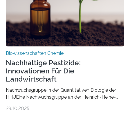
stellt gleichzeitig den ersten Fossilfund einer
Mückenlarve aus dem Mesozoikum dar, denn…
Biowissenschaften Chemie
Nachhaltige Pestizide:
Innovationen Für Die
Landwirtschaft
Nachwuchsgruppe in der Quantitativen Biologie der
HHUEine Nachwuchsgruppe an der Heinrich-Heine-
Universität Düsseldorf (HHU) wird in den kommenden
29.10.2025
fünf Jahren erforschen, wie Bakterien auf
biotechnologischem Weg ein ökologisch verträgliches
Pestizid erzeugen können. Der Wirkstoff stammt dabei