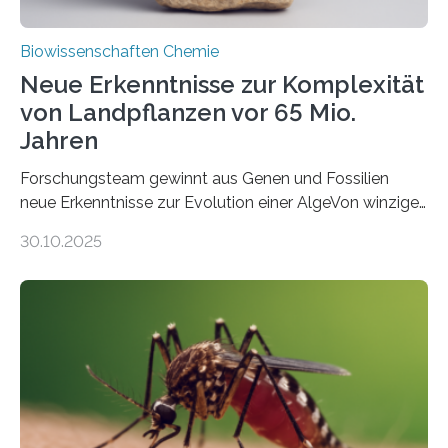
Biowissenschaften Chemie
Neue Erkenntnisse zur Komplexität
von Landpflanzen vor 65 Mio.
Jahren
Forschungsteam gewinnt aus Genen und Fossilien
neue Erkenntnisse zur Evolution einer AlgeVon winzigen
Moosen über filigrane Farne bis zu riesigen Bäumen –
30.10.2025
Landpflanzen zählen zu den komplexesten
fotosynthetischen Organismen der Erde. Ihre
Geschichte beginnt jedoch eher unscheinbar: bei
Grünalgen, die vor Hunderten von Millionen Jahren
lebten. Unter den Vorfahren sticht eine Gruppe heraus,
die noch heute in der Natur vorkommt: die
Süßwasseralge Coleochaetophyceae. Einige Arten
dieser Gruppe bilden aus Zellfäden dichte Geflechte
mit scheibenförmiger Gestalt. Was auffällig ist: Die