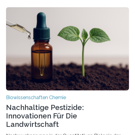
Larve. Das kreidezeitliche Fossil stammt aus der
Region Kachin in Myanmar und hat sich in
ausgezeichnetem Zustand erhalten. Es konnte als neue
Art einer neuen Gattung beschrieben werden und trägt
nun den Namen Cretosabethes primaevus. Dieser erste
fossile Nachweis einer Stechmückenlarve in Bernstein
stellt gleichzeitig den ersten Fossilfund einer
Mückenlarve aus dem Mesozoikum dar, denn…
Biowissenschaften Chemie
Nachhaltige Pestizide:
Innovationen Für Die
Landwirtschaft