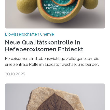
Biowissenschaften Chemie
Neue Qualitätskontrolle In
Hefeperoxisomen Entdeckt
Peroxisomen sind lebenswichtige Zellorganellen, die
eine zentrale Rolle im Lipidstoffwechsel und bei der
Entgiftung von Zellen spielen. Damit sie ihre Aufgaben
30.10.2025
erfüllen können, müssen zahlreiche Enzyme präzise in
ihr Inneres transportiert werden. Ein Forschungsteam
der Ruhr-Universität Bochum um Prof. Dr. Ralf Erdmann
und Dr. Ismaila Francis Yusuf hat nun einen bislang
unbekannten Qualitätskontrollmechanismus des
peroxisomalen Proteintransports in der Bäckerhefe