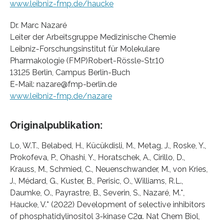
www.leibniz-fmp.de/haucke
Dr. Marc Nazaré
Leiter der Arbeitsgruppe Medizinische Chemie
Leibniz-Forschungsinstitut für Molekulare
Pharmakologie (FMP)Robert-Rössle-Str.10
13125 Berlin, Campus Berlin-Buch
E-Mail: nazare@fmp-berlin.de
www.leibniz-fmp.de/nazare
Originalpublikation:
Lo, W.T., Belabed, H., Kücükdisli, M., Metag, J., Roske, Y.,
Prokofeva, P., Ohashi, Y., Horatschek, A., Cirillo, D.,
Krauss, M., Schmied, C., Neuenschwander, M., von Kries,
J., Médard, G., Kuster, B., Perisic, O., Williams, R.L.,
Daumke, O., Payrastre, B., Severin, S., Nazaré, M.*,
Haucke, V.* (2022) Development of selective inhibitors
of phosphatidylinositol 3-kinase C2α. Nat Chem Biol,