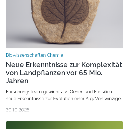
Saccharomyces cerevisiae entdeckt, der für die
Funktionsfähigkeit der Organellen entscheidend ist. Die
Studie wurde am 28. Oktober 2025 in der
Fachzeitschrift…
Biowissenschaften Chemie
Neue Erkenntnisse zur Komplexität
von Landpflanzen vor 65 Mio.
Jahren
Forschungsteam gewinnt aus Genen und Fossilien
neue Erkenntnisse zur Evolution einer AlgeVon winzigen
Moosen über filigrane Farne bis zu riesigen Bäumen –
30.10.2025
Landpflanzen zählen zu den komplexesten
fotosynthetischen Organismen der Erde. Ihre
Geschichte beginnt jedoch eher unscheinbar: bei