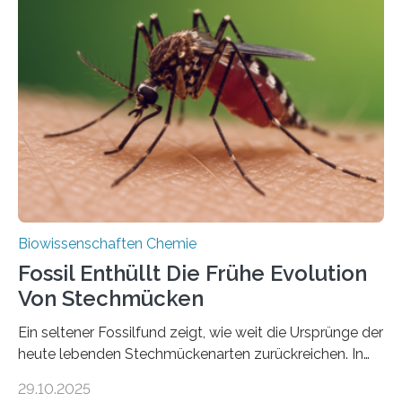
Grünalgen, die vor Hunderten von Millionen Jahren
lebten. Unter den Vorfahren sticht eine Gruppe heraus,
die noch heute in der Natur vorkommt: die
Süßwasseralge Coleochaetophyceae. Einige Arten
dieser Gruppe bilden aus Zellfäden dichte Geflechte
mit scheibenförmiger Gestalt. Was auffällig ist: Die
nächsten…
Biowissenschaften Chemie
Fossil Enthüllt Die Frühe Evolution
Von Stechmücken
Ein seltener Fossilfund zeigt, wie weit die Ursprünge der
heute lebenden Stechmückenarten zurückreichen. In
99 Millionen Jahre altem Bernstein entdeckten LMU-
29.10.2025
Forschende die bisher älteste bekannte Stechmücken-