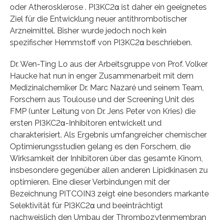
oder Atherosklerose . PI3KC2α ist daher ein geeignetes
Ziel für die Entwicklung neuer antithrombotischer
Arzneimittel. Bisher wurde jedoch noch kein
spezifischer Hemmstoff von PI3KC2α beschrieben.
Dr. Wen-Ting Lo aus der Arbeitsgruppe von Prof. Volker
Haucke hat nun in enger Zusammenarbeit mit dem
Medizinalchemiker Dr. Marc Nazaré und seinem Team,
Forschern aus Toulouse und der Screening Unit des
FMP (unter Leitung von Dr. Jens Peter von Kries) die
ersten PI3KC2α-Inhibitoren entwickelt und
charakterisiert. Als Ergebnis umfangreicher chemischer
Optimierungsstudien gelang es den Forschern, die
Wirksamkeit der Inhibitoren über das gesamte Kinom,
insbesondere gegenüber allen anderen Lipidkinasen zu
optimieren. Eine dieser Verbindungen mit der
Bezeichnung PITCOIN3 zeigt eine besonders markante
Selektivität für PI3KC2α und beeinträchtigt
nachweislich den Umbau der Thrombozytenmembran