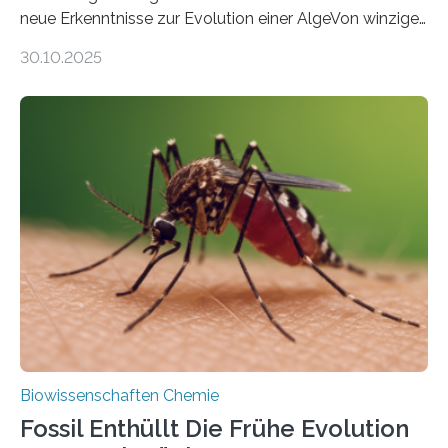
neue Erkenntnisse zur Evolution einer AlgeVon winzigen
Moosen über filigrane Farne bis zu riesigen Bäumen –
30.10.2025
Landpflanzen zählen zu den komplexesten
fotosynthetischen Organismen der Erde. Ihre
Geschichte beginnt jedoch eher unscheinbar: bei
Grünalgen, die vor Hunderten von Millionen Jahren
lebten. Unter den Vorfahren sticht eine Gruppe heraus,
die noch heute in der Natur vorkommt: die
Süßwasseralge Coleochaetophyceae. Einige Arten
dieser Gruppe bilden aus Zellfäden dichte Geflechte
mit scheibenförmiger Gestalt. Was auffällig ist: Die
nächsten…
Biowissenschaften Chemie
Fossil Enthüllt Die Frühe Evolution