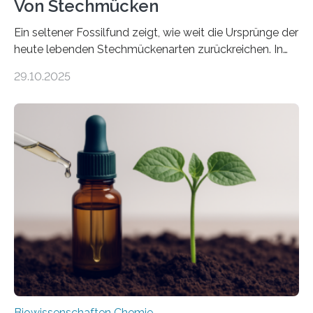
Von Stechmücken
Ein seltener Fossilfund zeigt, wie weit die Ursprünge der
heute lebenden Stechmückenarten zurückreichen. In
99 Millionen Jahre altem Bernstein entdeckten LMU-
29.10.2025
Forschende die bisher älteste bekannte Stechmücken-
Larve. Das kreidezeitliche Fossil stammt aus der
Region Kachin in Myanmar und hat sich in
ausgezeichnetem Zustand erhalten. Es konnte als neue
Art einer neuen Gattung beschrieben werden und trägt
nun den Namen Cretosabethes primaevus. Dieser erste
fossile Nachweis einer Stechmückenlarve in Bernstein
stellt gleichzeitig den ersten Fossilfund einer
Mückenlarve aus dem Mesozoikum dar, denn…
Biowissenschaften Chemie