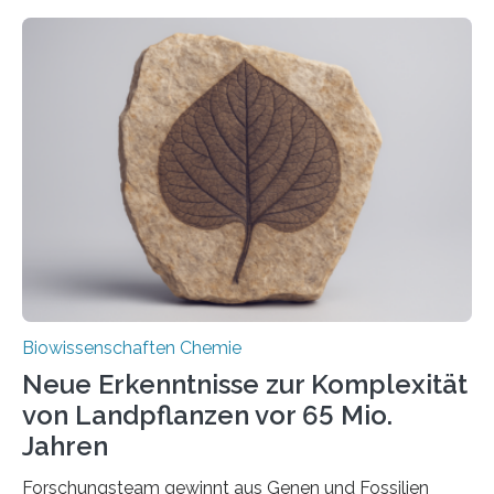
ihr Inneres transportiert werden. Ein Forschungsteam
der Ruhr-Universität Bochum um Prof. Dr. Ralf Erdmann
und Dr. Ismaila Francis Yusuf hat nun einen bislang
unbekannten Qualitätskontrollmechanismus des
peroxisomalen Proteintransports in der Bäckerhefe
Saccharomyces cerevisiae entdeckt, der für die
Funktionsfähigkeit der Organellen entscheidend ist. Die
Studie wurde am 28. Oktober 2025 in der
Fachzeitschrift…
Biowissenschaften Chemie
Neue Erkenntnisse zur Komplexität
von Landpflanzen vor 65 Mio.
Jahren
Forschungsteam gewinnt aus Genen und Fossilien