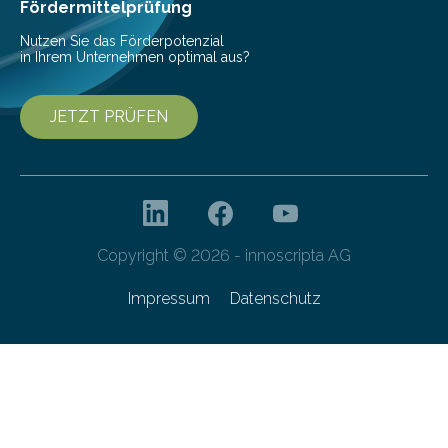
besser dämpft. Und das bei einer Gewichtseinsparung
Fördermittelprüfung
von 20…
Nutzen Sie das Förderpotenzial
in Ihrem Unternehmen optimal aus?
JETZT PRÜFEN
Copyright © 2026 - innoscripta AG
Impressum
Datenschutz