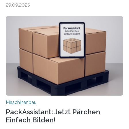
Forscher vom Fraunhofer IPA das Bedienkonzept der
29.09.2025
Mensch-Maschine-Schnittstelle so sehr vereinfacht,
dass nun auch Laien die Maschine umrüsten können.
Die zugrunde liegende Methodik lässt sich auf alle
anderen Maschinen übertragen. Eine Falzmaschine
umzurüsten ist ein Job für echte Profis. Eine solche
Maschine faltet in Druckereien Broschüren, Prospekte,
Landkarten und vieles mehr – mehrere Zehntausend
Exemplare pro Stunde. Je nach Maschinentyp und
Auftrag kann das Umrüsten…
Maschinenbau
PackAssistant: Jetzt Pärchen
Einfach Bilden!