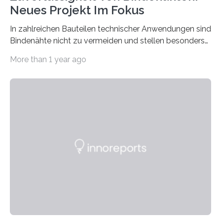
Neues Projekt Im Fokus
In zahlreichen Bauteilen technischer Anwendungen sind
Bindenähte nicht zu vermeiden und stellen besonders
bei Rezyklaten aufgrund der Vorgeschichte des
More than 1 year ago
Matrixmaterials eine große Herausforderung dar.
Zuverlässigkeitsexperten aus dem Fraunhofer-Institut
für Betriebsfestigkeit und Systemzuverlässigkeit LBF
möchten in dem Projekt »Design for Reliability –
Bindenähte in technischen Bauteilen« gemeinsam mit
Partnern grundlegende Zusammenhänge hinsichtlich
der Zuverlässigkeit von Bindenähten untersuchen.
Durch den verstärkten Einsatz von Rezyklaten
aufgrund der ELV-Verordnung der EU, wird die
Zuverlässigkeits- und Lebensdauerbewertung von
Rezyklaten besonders herausfordernd. Die
Vorgeschichte des Materialmix…