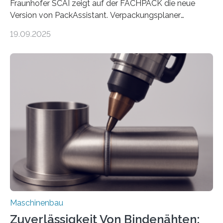
Fraunhofer SCAI zeigt auf der FACHPACK die neue
Version von PackAssistant. Verpackungsplaner
weltweit nutzen die Software in den Branchen
19.09.2025
Automobil, Maschinenbau und in der Zulieferindustrie.
Mit der Funktion Pärchenbildung lassen sich nun zwei
Teile als eine Einheit verpacken. Die Anordnung kann
der Benutzer vorgeben und erhält so mehr Kontrolle
über die Positionierung der Bauteile. Die ebenfalls neue
Automatisierungsschnittstelle dient dazu, die Software
besser in spezifische Unternehmensprozesse
einzubinden. Sankt Augustin – Zur Messe FACHPACK
vom 23. bis 25. September in Nürnberg…
Maschinenbau
Zuverlässigkeit Von Bindenähten: