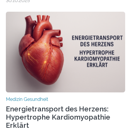
30.10.2025
behandelt werden kann. In ihrer aktuellen Studie,
veröffentlicht in der Fachzeitschrift Molecular
Oncology, zeigen die Forschenden, dass Mini-Tumore
aus Gewebe von Patientinnen und Patienten –
sogenannte Organoide – genutzt werden können, um
vorab zu prüfen, welche Medikamente am besten
wirken. Dabei wurde ein Eiweiß identifiziert, das künftig
als Biomarker für die Wahl der passenden Therapie
dienen könnte. Darmkrebs zählt weltweit zu den
häufigsten Krebsarten und stellt…
Medizin Gesundheit
Energietransport des Herzens:
Hypertrophe Kardiomyopathie
Erklärt