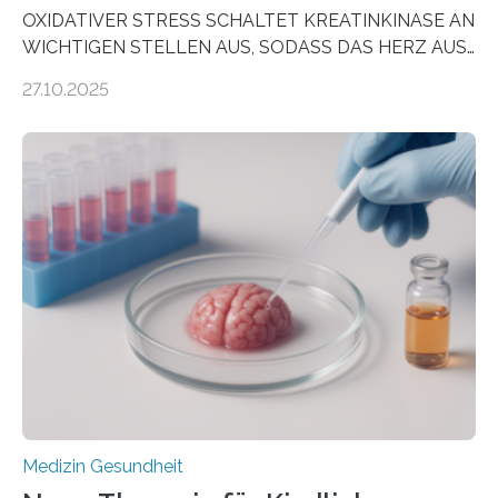
OXIDATIVER STRESS SCHALTET KREATINKINASE AN
WICHTIGEN STELLEN AUS, SODASS DAS HERZ AUS
DEM ENERGIEGLEICHGEWICHT KOMMTForschende
27.10.2025
aus dem Deutschen Zentrum für Herzinsuffizienz
zeigen in einer internationalen, multizentrischen Studie
im Journal Circulation, warum der Energietransport bei
der Hypertrophen Kardiomyopathie (HCM) versagen
kann und wie sich durch eine Verringerung der
Herzbelastung und des oxidativen Stresses
Rhythmusstörungen reduzieren lassen. Würzburg. Die
hypertrophe Kardiomyopathie (HCM) ist die häufigste
erblich bedingte Herzerkrankung. Sie führt dazu, dass
sich die linke Herzkammer verdickt, der Herzmuskel zu
stark kontrahiert…
Medizin Gesundheit