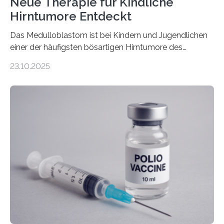
Neue Therapie für Kindliche
Hirntumore Entdeckt
Das Medulloblastom ist bei Kindern und Jugendlichen
einer der häufigsten bösartigen Hirntumore des
Zentralen Nervensystems. Etwa 70 bis 80 Prozent der
23.10.2025
Betroffenen können mit heutigen Methoden geheilt
werden. Viele müssen jedoch mit schweren
Langzeitfolgen der aggressiven Therapien leben.
Dringend benötigt werden zielgerichtete Therapien, die
nur Tumorschwachstellen angreifen und normales
Gewebe verschonen. Forschende um Daniel Merk vom
Hertie-Institut für klinische Hirnforschung am
Universitätsklinikum Tübingen haben eine solche
Schwachstelle im Erbgut einer Untergruppe des
Medulloblastoms gefunden. Die Wilhelm Sander-
Stiftung unterstützte das Projekt…